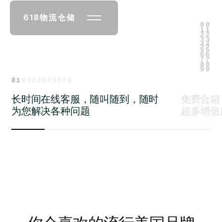
0
0
1
1
2
2
3
3
4
4
5
5
6
6
7
7
8
8
9
9
01
02
03
04
05
06
长
时
间
在
线
客
服
，
随
叫
随
到
，
随
时
免
费
合
箱
为
您
解
决
各
种
问
题
超
多
增
值