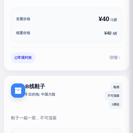
¥40
首重价格
/1磅
¥40
续重价格
/磅
详情
常规时效
B线鞋子
鞋类
目的地: 中国大陆
不可混装
1磅起
鞋子一箱一双，不可混装