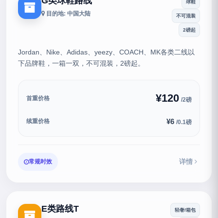
G类球鞋路线
球鞋
目的地: 中国大陆
不可混装
2磅起
Jordan、Nike、Adidas、yeezy、COACH、MK各类二线以
下品牌鞋，一箱一双，不可混装，2磅起。
¥120
首重价格
/2磅
¥6
续重价格
/0.1磅
详情
常规时效
E类路线T
轻奢/箱包